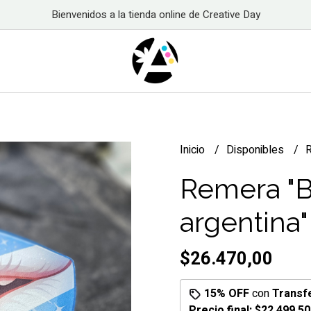
Bienvenidos a la tienda online de Creative Day
Inicio
Disponibles
R
Remera "
argentina"
$26.470,00
15% OFF
con
Transf
Precio final:
$22.499,50